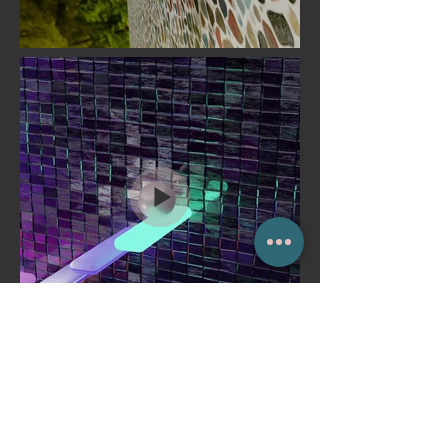
< vorheriges
nächstes >