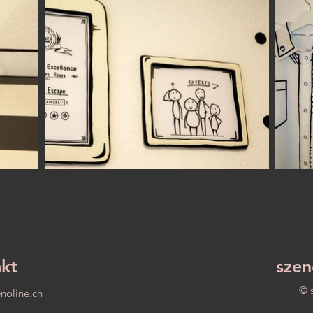
kt
szen
© 
enoline.ch