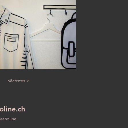
nächstes >
oline.ch
szenoline