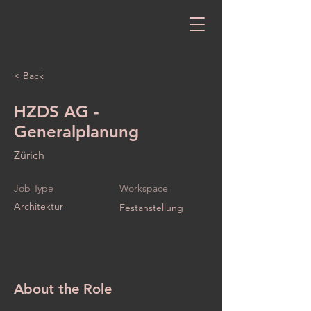
< Back
HZDS AG -
Generalplanung
Zürich
Job Type
Workspace
Architektur
Festanstellung
About the Role